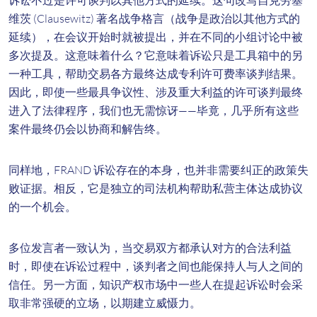
诉讼不过是许可谈判以其他方式的延续。这句改写自克劳塞
维茨 (Clausewitz) 著名战争格言（战争是政治以其他方式的
延续），在会议开始时就被提出，并在不同的小组讨论中被
多次提及。这意味着什么？它意味着诉讼只是工具箱中的另
一种工具，帮助交易各方最终达成专利许可费率谈判结果。
因此，即使一些最具争议性、涉及重大利益的许可谈判最终
进入了法律程序，我们也无需惊讶——毕竟，几乎所有这些
案件最终仍会以协商和解告终。
同样地，FRAND 诉讼存在的本身，也并非需要纠正的政策失
败证据。相反，它是独立的司法机构帮助私营主体达成协议
的一个机会。
多位发言者一致认为，当交易双方都承认对方的合法利益
时，即使在诉讼过程中，谈判者之间也能保持人与人之间的
信任。另一方面，知识产权市场中一些人在提起诉讼时会采
取非常强硬的立场，以期建立威慑力。