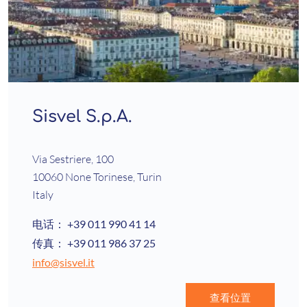
Sisvel S.p.A.
Via Sestriere, 100
10060 None Torinese, Turin
Italy
电话：
+39 011 990 41 14
传真：
+39 011 986 37 25
info@sisvel.it
查看位置