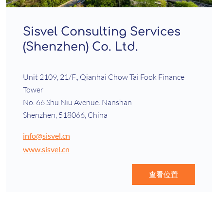
Sisvel Consulting Services
(Shenzhen) Co. Ltd.
Unit 2109, 21/F., Qianhai Chow Tai Fook Finance
Tower
No. 66 Shu Niu Avenue. Nanshan
Shenzhen, 518066, China
info@sisvel.cn
www.sisvel.cn
查看位置