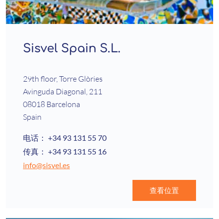
Sisvel Spain S.L.
29th floor, Torre Glòries
Avinguda Diagonal, 211
08018 Barcelona
Spain
电话：
+34 93 131 55 70
传真：
+34 93 131 55 16
info@sisvel.es
查看位置