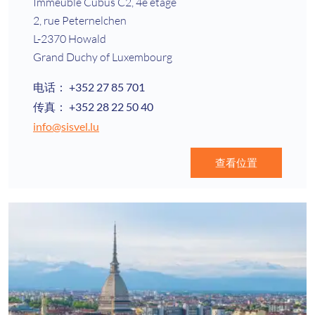
Immeuble Cubus C2, 4e étage
2, rue Peternelchen
L-2370 Howald
Grand Duchy of Luxembourg
电话：
+352 27 85 701
传真：
+352 28 22 50 40
info@sisvel.lu
查看位置