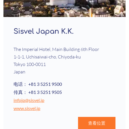
Sisvel Japan K.K.
The Imperial Hotel, Main Building 6th Floor
1-1-1, Uchisaiwai-cho, Chiyoda-ku
Tokyo 100-0011
Japan
电话：
+81 3 5251 9500
传真：
+81 3 5251 9505
infojp@sisvel.jp
www.sisvel.jp
查看位置