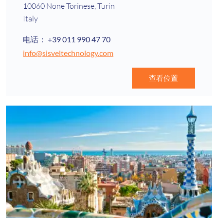
10060 None Torinese, Turin
Italy
电话：
+39 011 990 47 70
info@sisveltechnology.com
查看位置