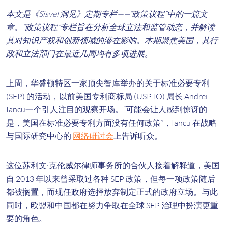
本文是《Sisvel 洞见》定期专栏——“政策议程”中的一篇文
章。“政策议程”专栏旨在分析全球立法和监管动态，并解读
其对知识产权和创新领域的潜在影响。本期聚焦美国，其行
政和立法部门在最近几周均有多项进展。
上周，华盛顿特区一家顶尖智库举办的关于标准必要专利
(SEP) 的活动，以前美国专利商标局 (USPTO) 局长 Andrei
Iancu一个引人注目的观察开场。“可能会让人感到惊讶的
是，美国在标准必要专利方面没有任何政策”，Iancu 在战略
与国际研究中心的
网络研讨会
上告诉听众。
这位苏利文·克伦威尔律师事务所的合伙人接着解释道，美国
自 2013 年以来曾采取过各种 SEP 政策，但每一项政策随后
都被搁置，而现任政府选择放弃制定正式的政府立场。与此
同时，欧盟和中国都在努力争取在全球 SEP 治理中扮演更重
要的角色。