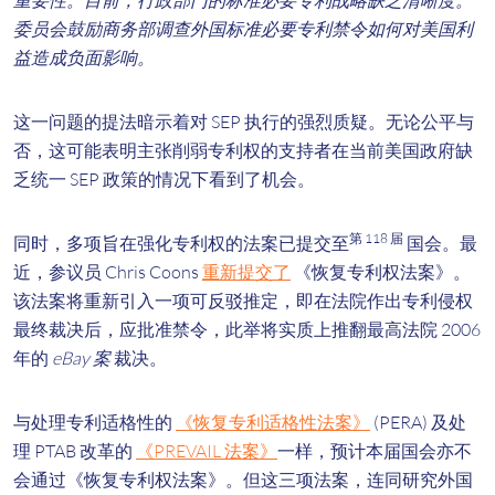
重要性。目前，行政部门的标准必要专利战略缺乏清晰度。
委员会鼓励商务部调查外国标准必要专利禁令如何对美国利
益造成负面影响。
这一问题的提法暗示着对 SEP 执行的强烈质疑。无论公平与
否，这可能表明主张削弱专利权的支持者在当前美国政府缺
乏统一 SEP 政策的情况下看到了机会。
第 118 届
同时，多项旨在强化专利权的法案已提交至
国会。最
近，参议员 Chris Coons
重新提交了
《恢复专利权法案》。
该法案将重新引入一项可反驳推定，即在法院作出专利侵权
最终裁决后，应批准禁令，此举将实质上推翻最高法院 2006
年的
eBay 案
裁决。
与处理专利适格性的
《恢复专利适格性法案》
(PERA) 及处
理 PTAB 改革的
《PREVAIL 法案》
一样，预计本届国会亦不
会通过《恢复专利权法案》。但这三项法案，连同研究外国