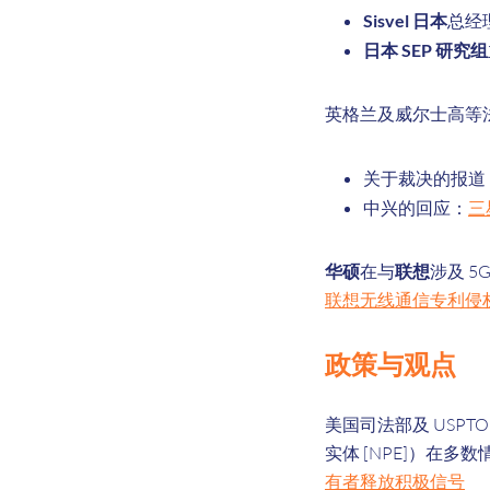
Sisvel 日本
总经理 
日本 SEP 研究组
英格兰及威尔士高等
关于裁决的报道
中兴的回应：
三
华硕
在与
联想
涉及 5
联想无线通信专利侵权案
政策与观点
美国司法部及 USP
实体 [NPE]）在
有者释放积极信号