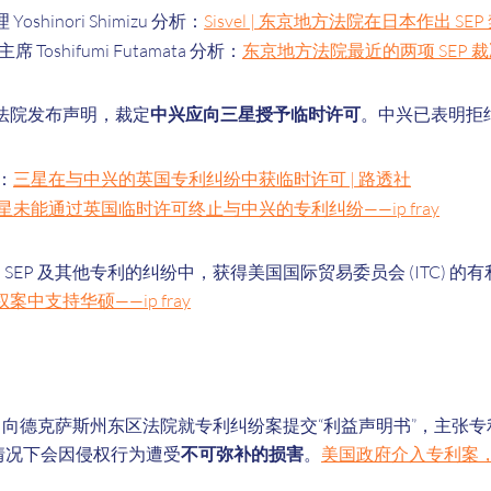
Yoshinori Shimizu 分析：
Sisvel | 东京地方法院在日本作出 SE
主席 Toshifumi Futamata 分析：
东京地方法院最近的两项 SEP 裁决
法院发布声明，裁定
中兴应向三星授予临时许可
。中兴已表明拒
：
三星在与中兴的英国专利纠纷中获临时许可 | 路透社
星未能通过英国临时许可终止与中兴的专利纠纷——ip fray
G SEP 及其他专利的纠纷中，获得美国国际贸易委员会 (ITC) 的
中支持华硕——ip fray
TO 向德克萨斯州东区法院就专利纠纷案提交“利益声明书”，主张
多数情况下会因侵权行为遭受
不可弥补的损害
。
美国政府介入专利案