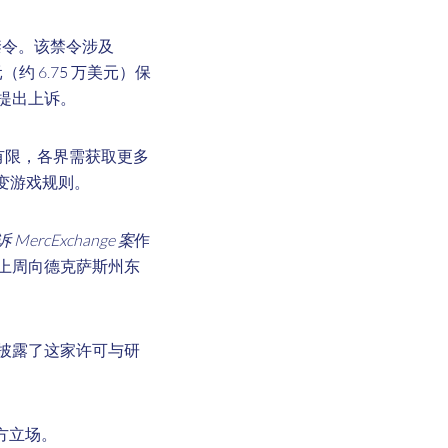
禁令。该禁令涉及
日元（约 6.75 万美元）保
间提出上诉。
露有限，各界需获取更多
改变游戏规则。
诉 MercExchange 案
作
 上周向德克萨斯州东
高管披露了这家许可与研
方立场。