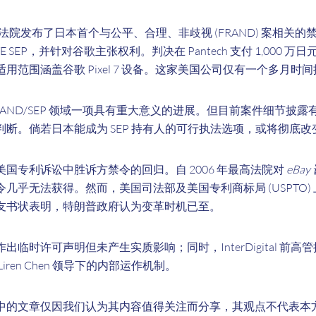
院发布了日本首个与公平、合理、非歧视 (FRAND) 案相关的
 LTE SEP，并针对谷歌主张权利。判决在 Pantech 支付 1,000 万
用范围涵盖谷歌 Pixel 7 设备。这家美国公司仅有一个多月时
RAND/SEP 领域一项具有重大意义的进展。但目前案件细节披
断。倘若日本能成为 SEP 持有人的可行执法选项，或将彻底
国专利诉讼中胜诉方禁令的回归。自 2006 年最高法院对
eBay 
几乎无法获得。然而，美国司法部及美国专利商标局 (USPTO)
友书状表明，特朗普政府认为变革时机已至。
临时许可声明但未产生实质影响；同时，InterDigital 前
ren Chen 领导下的内部运作机制。
中的文章仅因我们认为其内容值得关注而分享，其观点不代表本