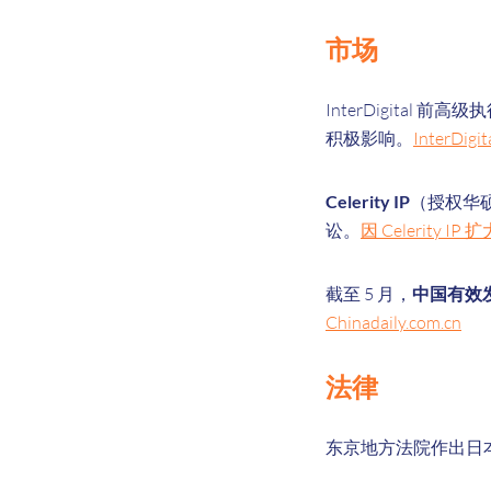
市场
InterDigital 前高级
积极影响。
Inter
Celerity IP
（授权华硕
讼。
因 Celerity 
截至 5 月，
中国有效
Chinadaily.com.cn
法律
东京地方法院作出日本首例