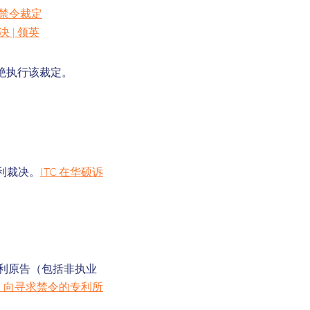
P 禁令裁定
 | 领英
绝执行该裁定。
有利裁决。
ITC 在华硕诉
专利原告（包括非执业
，向寻求禁令的专利所