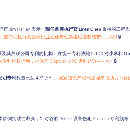
执行官 Jim Harlan 表示，
现任首席执行官 Liren Chen
秉持的工程思
Digital 前许可执行高管谈行业变迁与创新者话语权维护——IAM
🔒
及其关联公司专利的机构）在统一专利法院 (UPC) 对
小米
和
Op
IP 扩大专利维权行动，小米与 Oppo 在 UPC 遭到起诉——IAM
🔒
发明专利
数量已达 497 万件。
国家知识产权局加强举措助力中企
突破性裁决，针对谷歌 Pixel 7 设备侵犯 Pantech 专利颁