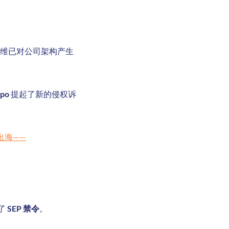
维已对公司架构产生
po
提起了新的侵权诉
出海——
布了
SEP 禁令
。