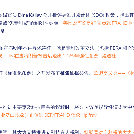
高级官员
Dina Kallay
公开批评标准开发组织 (SDO) 政策，指出其
成“免专利费”的封闭性标准。
美国反垄断部门官员就 FRAND
M
🔒
is
宣布明年不再寻求连任，他是专利改革立法（包括 PERA 和 PRE
Tillis 在遭特朗普抨击后退出 2026 年连任竞选 | 路透社
订《标准化条例》之前发布了
征集证据
公告。
欧盟委员会——《
推进主要惠及科技巨头的议程时，将 SEP 议题误导性渲染为
中
业洗白现象）正侵蚀 SEP/FRAND 倡议 | ip fray
表明，其
大力支持
推进专利持有人权利。
特朗普对专利权的大力