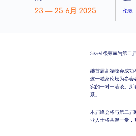
23
—
25 6月 2025
伦敦
Sisvel 很荣幸为
继首届高端峰会成功
这一独家论坛为参会
实的一对一洽谈。所
系。
本届峰会将与第二届
业人士将共聚一堂，